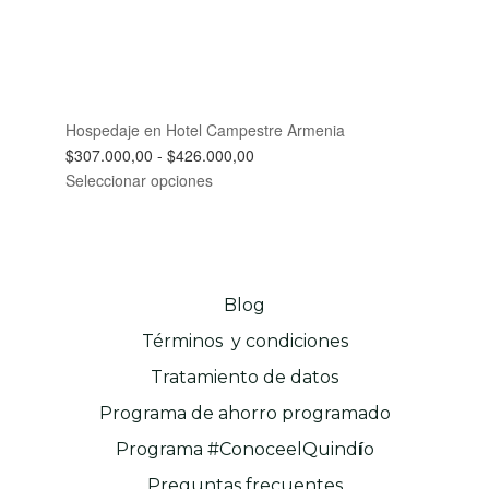
Hospedaje en Hotel Campestre Armenia
Rango
$
307.000,00
-
$
426.000,00
de
Seleccionar opciones
precios:
desde
$307.000,00
hasta
$426.000,00
Blog
Términos y condiciones
Tratamiento de datos
Programa de ahorro programado
Programa #ConoceelQuind
í
o
Preguntas frecuentes