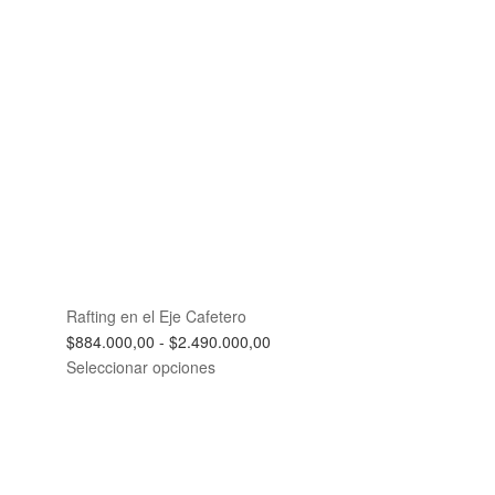
Rafting en el Eje Cafetero
Rango
$
884.000,00
-
$
2.490.000,00
de
Seleccionar opciones
precios:
desde
$884.000,00
hasta
$2.490.000,00