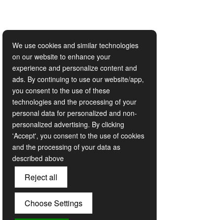
¿Te llamamos?
We use cookies and similar technologies
on our website to enhance your
experience and personalize content and
M
ads. By continuing to use our website/app,
you consent to the use of these
technologies and the processing of your
personal data for personalized and non-
personalized advertising. By clicking
Si quieres asesoría para tu viaje, ingresa tu número
'Accept', you consent to the use of cookies
telefónico a continuación y nos comunicaremos contigo.
and the processing of your data as
(Si es número fijo incluye el indicativo).
described above
Reject all
Celular o teléfono
Choose Settings
Submit